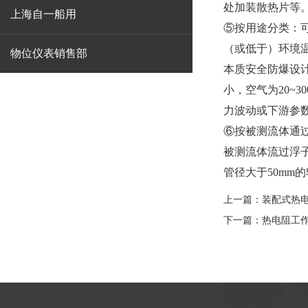
处加装散热片等
上海自一船用
⑤按用途分类：
（或低于）环境
物位仪表销售部
本质安全防爆设
小，空气为20~3
力波动或下游参
⑥按被测流体通
被测流体流过浮
管径大于50mm
上一篇：
装配式热
下一篇：
热电阻工