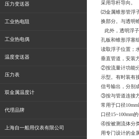
采用导杆导向。
压力变送器
⑵金属锥形管浮子
换部分。与透明
工业热电阻
此外，透明浮子
工业热电偶
孔板和锥形浮塞
读取浮子位置；
温度变送器
垂直管道，安装
②按流量计功能
压力表
示型。有时装有
信号输出，分别
双金属温度计
③按与管道连接
常用于口径10m
代理品牌
口径15~100
④按被测流体分
上海自一船用仪表有限公司
用专门设计的金