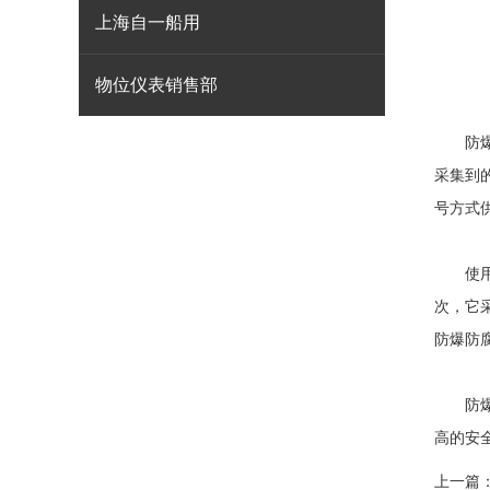
上海自一船用
物位仪表销售部
防爆露
采集到
号方式
使用A
次，它
防爆防
防爆露
高的安
上一篇